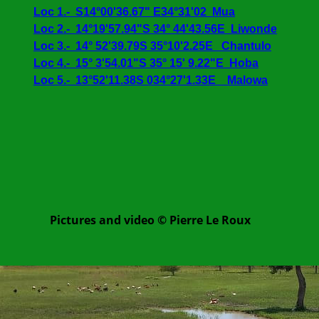
Loc 1.-  S14°00'36.67" E34°31'02  Mua
Loc 2.-  14°19'57.94"S 34° 44'43.56E  Liwonde
Loc 3.-  14° 52'39.79S 35°10'2.25E   Chantulo
Loc 4.-  15° 3'54.01"S 35° 15' 9.22"E  Hoba
Loc 5.-  13°52'11.38S 034°27'1.33E    Malowa
Pictures and video © Pierre Le Roux